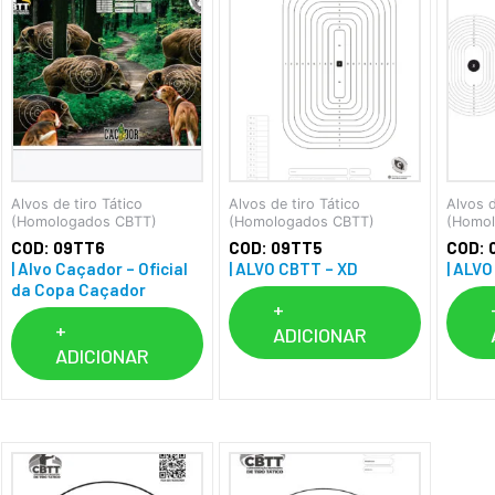
Alvos de tiro Tático
Alvos de tiro Tático
Alvos d
(Homologados CBTT)
(Homologados CBTT)
(Homo
COD: 09TT6
COD: 09TT5
COD: 
| Alvo Caçador – Oficial
| ALVO CBTT – XD
| ALV
da Copa Caçador
+
+
ADICIONAR
ADICIONAR