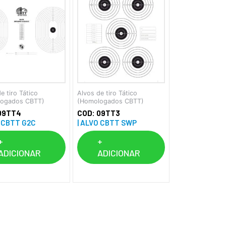
e tiro Tático
Alvos de tiro Tático
logados CBTT)
(Homologados CBTT)
09TT4
COD: 09TT3
O CBTT G2C
| ALVO CBTT SWP
+
+
ADICIONAR
ADICIONAR