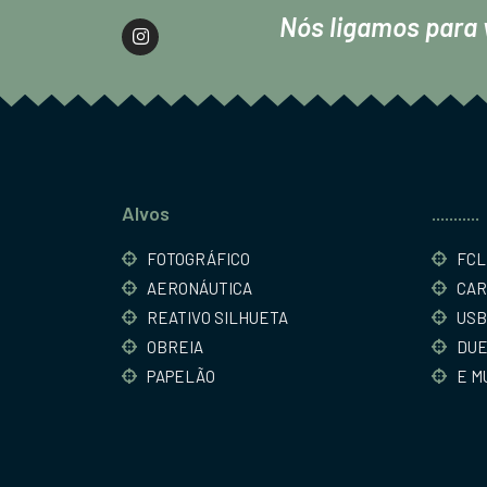
Nós ligamos para 
Alvos
...........
FOTOGRÁFICO
FCL
AERONÁUTICA
CAR
REATIVO SILHUETA
USB
OBREIA
DUE
PAPELÃO
E MU