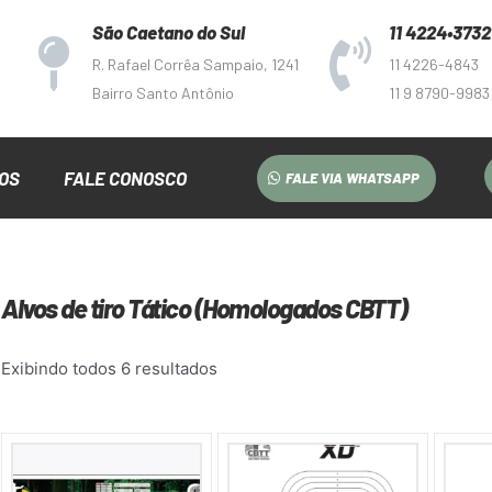
São Caetano do Sul
11 4224•3732
R. Rafael Corrêa Sampaio, 1241
11 4226-4843
Bairro Santo Antônio
11 9 8790-9983
OS
FALE CONOSCO
FALE VIA WHATSAPP
Alvos de tiro Tático (Homologados CBTT)
Exibindo todos 6 resultados